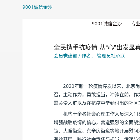
9001诚信金沙
9001诚信金沙
专
全民携手抗疫情 从“心”出发显真
会员党建部
/ 作者：
管理员社心联
2020年新一轮疫情爆发以来，北京尚
召，主动作为，勇敢担当，冲锋在前。作
需关爱人群以及在抗疫中辛勤付出的社区
机构十余名社会心理工作人员深入门头
增强战胜疫情的信心，营造强烈的全面战
镇、大峪街道、东辛房街道等地开展慰问
有效开展，践行社会责任与担当，传递防