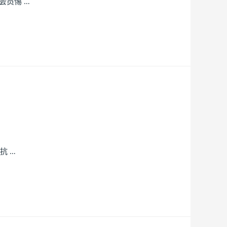
员惕 …
抗 …