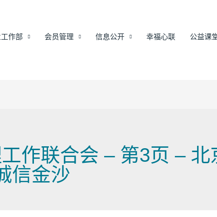
业工作部
会员管理
信息公开
幸福心联
公益课
作联合会 – 第3页 – 
1诚信金沙