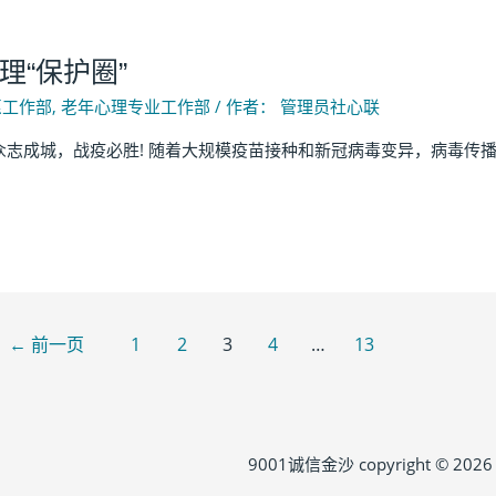
理“保护圈”
愿工作部
,
老年心理专业工作部
/ 作者：
管理员社心联
志成城，战疫必胜! 随着大规模疫苗接种和新冠病毒变异，病毒传播
←
前一页
1
2
3
4
…
13
9001诚信金沙 copyright © 