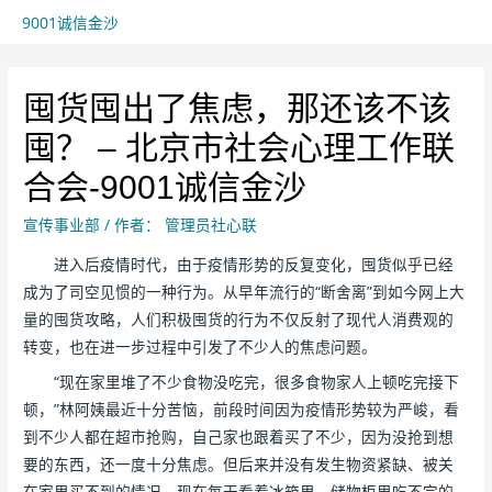
9001诚信金沙
囤货囤出了焦虑，那还该不该
囤？ – 北京市社会心理工作联
合会-9001诚信金沙
宣传事业部
/ 作者：
管理员社心联
进入后疫情时代，由于疫情形势的反复变化，囤货似乎已经
成为了司空见惯的一种行为。从早年流行的“断舍离”到如今网上大
量的囤货攻略，人们积极囤货的行为不仅反射了现代人消费观的
转变，也在进一步过程中引发了不少人的焦虑问题。
“现在家里堆了不少食物没吃完，很多食物家人上顿吃完接下
顿，”林阿姨最近十分苦恼，前段时间因为疫情形势较为严峻，看
到不少人都在超市抢购，自己家也跟着买了不少，因为没抢到想
要的东西，还一度十分焦虑。但后来并没有发生物资紧缺、被关
在家里买不到的情况，现在每天看着冰箱里、储物柜里吃不完的