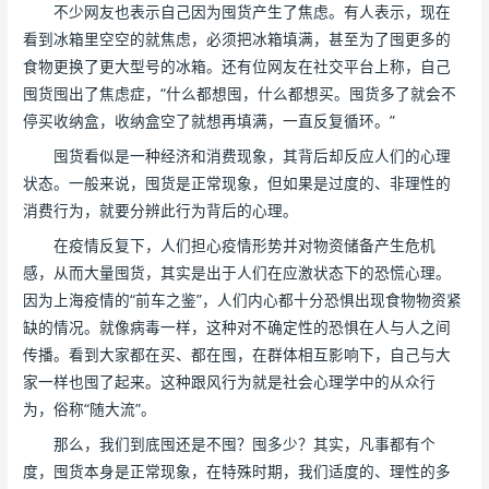
不少网友也表示自己因为囤货产生了焦虑。有人表示，现在
看到冰箱里空空的就焦虑，必须把冰箱填满，甚至为了囤更多的
食物更换了更大型号的冰箱。还有位网友在社交平台上称，自己
囤货囤出了焦虑症，“什么都想囤，什么都想买。囤货多了就会不
停买收纳盒，收纳盒空了就想再填满，一直反复循环。”
囤货看似是一种经济和消费现象，其背后却反应人们的心理
状态。一般来说，囤货是正常现象，但如果是过度的、非理性的
消费行为，就要分辨此行为背后的心理。
在疫情反复下，人们担心疫情形势并对物资储备产生危机
感，从而大量囤货，其实是出于人们在应激状态下的恐慌心理。
因为上海疫情的“前车之鉴”，人们内心都十分恐惧出现食物物资紧
缺的情况。就像病毒一样，这种对不确定性的恐惧在人与人之间
传播。看到大家都在买、都在囤，在群体相互影响下，自己与大
家一样也囤了起来。这种跟风行为就是社会心理学中的从众行
为，俗称“随大流”。
那么，我们到底囤还是不囤？囤多少？其实，凡事都有个
度，囤货本身是正常现象，在特殊时期，我们适度的、理性的多