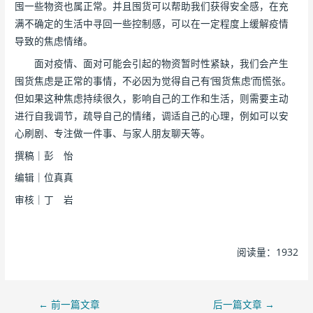
囤一些物资也属正常。并且囤货可以帮助我们获得安全感，在充
满不确定的生活中寻回一些控制感，可以在一定程度上缓解疫情
导致的焦虑情绪。
面对疫情、面对可能会引起的物资暂时性紧缺，我们会产生
囤货焦虑是正常的事情，不必因为觉得自己有‘囤货焦虑’而慌张。
但如果这种焦虑持续很久，影响自己的工作和生活，则需要主动
进行自我调节，疏导自己的情绪，调适自己的心理，例如可以安
心刷剧、专注做一件事、与家人朋友聊天等。
撰稿｜彭 怡
编辑｜位真真
审核｜丁 岩
阅读量：1932
←
前一篇文章
后一篇文章
→