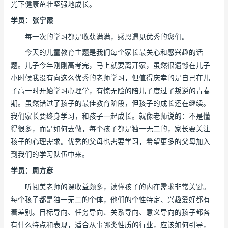
光下健康茁壮坚强地成长。
学员：张宁霞
每一次的学习都是收获满满，感恩遇见优秀的您们。
今天的儿童教育主题是我们每个家长最关心和感兴趣的话
题。儿子今年刚刚高考完，马上就要离开家，虽然很遗憾在儿子
小时候我没有向这么优秀的老师学习，但值得庆幸的是自己在儿
子高一时开始学习心理学，有惊无险的陪儿子度过了叛逆的青春
期。虽然错过了孩子的最佳教育阶段，但孩子的成长还在继续。
我们家长要终身学习，和孩子一起成长。就像老师说的：不是懂
得很多，而是如何去做，每个孩子都是独一无二的，家长要关注
孩子的心理需求。优秀的父母也需要学习，希望更多的父母加入
到我们的学习队伍中来。
学员：周方彦
听阅美老师的课收益颇多，读懂孩子的内在需求非常关键。
每个孩子都是独一无二的个体，他们的个性特定、兴趣爱好都有
着差别。目标导向、任务导向、关系导向、意义导向的孩子都各
有什么特点和表现，适合从事哪类性质的行业，应该如何引导，