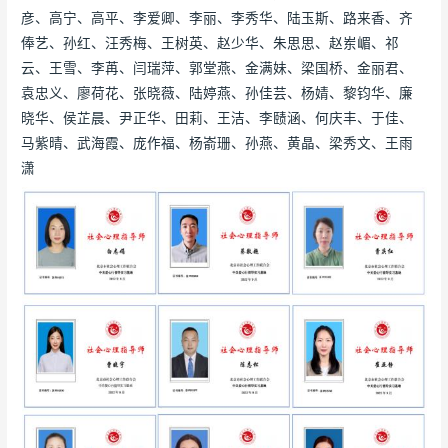
彦、高宁、高平、李爱卿、李丽、李秀华、陆玉斯、路来香、齐
俸艺、孙红、汪秀梅、王树英、赵少华、朱思思、赵岽嵋、祁
云、王雪、李苒、闫瑞萍、郭堂燕、金满妹、梁国桥、金丽君、
袁忠义、廖荷花、张晓薇、陆婷燕、孙佳芸、杨婧、黎钧华、廉
晓华、侯芷晨、尹正华、田莉、王洁、李赜涵、何庆丰、于佳、
马紫晴、武海霞、庞作福、杨嵛珊、孙燕、黄晶、梁秀文、王雨
潇