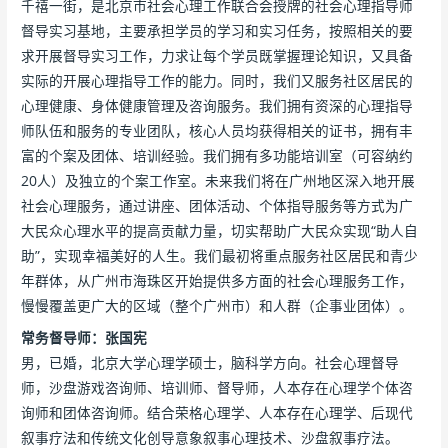
千禧一街，是北京市社会心理工作联合会授牌的社会心理指导师
督导实习基地，主要承担学员的学习和实习任务，按照相关的要
求开展督导实习工作，力求让每个学员既掌握理论知识，又具备
实际的开展心理指导工作的能力。同时，我们又服务社区居民的
心理健康、身体健康管理及咨询服务。我们拥有资深的心理指导
师队伍和服务的专业团队，核心人员均获得相关的证书，拥有丰
富的个案及团体、培训经验。我们拥有多功能培训室（可容纳约
20人）及独立的个案工作室。未来我们将在广州地区深入地开展
社会心理服务，通过讲座、团体活动、个体指导服务等方式为广
大民众心理水平的提高贡献力量，切实帮助广大民众实现“助人自
助”，实现幸福美好的人生。我们最初将重点服务社区居民和青少
年群体，从广州市海珠区开始提供多方面的社会心理服务工作，
慢慢覆盖更广大的区域（整个广州市）和人群（企事业团体）。
常务督导师：张国宪
男，已婚，北京大学心理学硕士，脑科学方向。社会心理督导
师，沙盘游戏咨询师、培训师、督导师，人本存在心理学个体咨
询师和团体咨询师。结合荣格心理学、人本存在心理学、后现代
叙事疗法和传统文化创导意象叙事心理技术、沙盘叙事疗法。