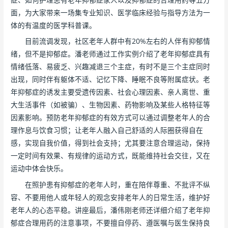
面，为大家带来一场集专业知识、医学临床经验与指导方法为一
体的有温度的医学科普课。
目前流调发现，社区老年人群中有20%左右的人伴有抑郁情
绪，但不是抑郁症。潘老师通过工作实例介绍了老年抑郁症具有
情绪低落、易疲乏、兴趣减退三个主症，有时不是三个主症同时
出现，同时伴有躯体不适、记忆下降、睡眠不良等附属症状。老
年抑郁症的诱发主要受遗传因素、社会心理因素、亲人离世、重
大生活事件（如被骗）、生物因素、药物影响及某些人格特征等
因素影响。预防老年抑郁症的有效方式可以通过调整老年人的合
理作息与饮食习惯；让老年人融入自己舒适的人际圈获得自在
感，实现自我价值，得到社会支持；尤其要注意合理运动，保持
一定时间有效果、有规律的运动方式，既能维持社会交往，又在
运动中体会快乐。
在照护患有抑郁症的老年人时，重在陪伴尊重、不批评不纵
容、不要用他人或年轻人的观念安排老年人的日常生活，维护好
老年人的心态平稳。讲座最后，潘伟刚老师还详细介绍了老年抑
郁症合理用药的注意事项，不要擅自停药、遵医嘱与医生保持良