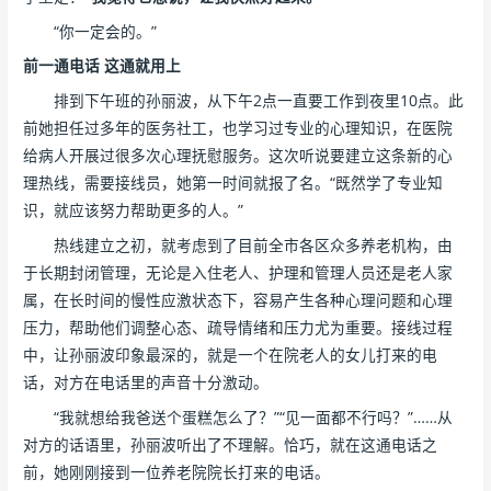
“你一定会的。”
前一通电话 这通就用上
排到下午班的孙丽波，从下午2点一直要工作到夜里10点。此
前她担任过多年的医务社工，也学习过专业的心理知识，在医院
给病人开展过很多次心理抚慰服务。这次听说要建立这条新的心
理热线，需要接线员，她第一时间就报了名。“既然学了专业知
识，就应该努力帮助更多的人。”
热线建立之初，就考虑到了目前全市各区众多养老机构，由
于长期封闭管理，无论是入住老人、护理和管理人员还是老人家
属，在长时间的慢性应激状态下，容易产生各种心理问题和心理
压力，帮助他们调整心态、疏导情绪和压力尤为重要。接线过程
中，让孙丽波印象最深的，就是一个在院老人的女儿打来的电
话，对方在电话里的声音十分激动。
“我就想给我爸送个蛋糕怎么了？”“见一面都不行吗？”……从
对方的话语里，孙丽波听出了不理解。恰巧，就在这通电话之
前，她刚刚接到一位养老院院长打来的电话。