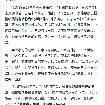
“我能感受到你特别有责任感，也特别想做贡献，其实你能打
来这通电话，已经非常棒了！”相比于“心理咨询”，房伟更愿意
把
接听热线电话称为“心理陪伴”
。她告诉小王，想要尽快重返岗位，
第一要务就是要养好身体，而养好身体的前提，就是要保持一个
健康平和的心态。小王能打来电话，证明她不愿意被情绪击垮，
而是想要调整自己的心态，这是一种特别积极、值得肯定的做
法。
半个小时的通话中，素未谋面的小王和房伟，一个人诉说，
另一个人像朋友一样倾听并给予鼓励。原本心情渐渐缓和的小
王，聊到之前在岗期间的工作，情绪又有了些波动。“真的太不容
易了，我们一直吃住在社区。有的大姐，家里孩子高三了也没办
法陪，还有的孩子很小也只能放在爷爷奶奶家……”说着，小王止不
住哭了出来。
“我听到你流泪了，我试着问问看，
如果你能听懂自己的眼
泪，你觉得它最想说的是什么？
”房伟的语言温柔而平实，只为了
唤醒小王内心的坚强和力量。沉思过后，小王的话语重新透露出
了坚定：
“我觉得它想说，让我快点好起来。”