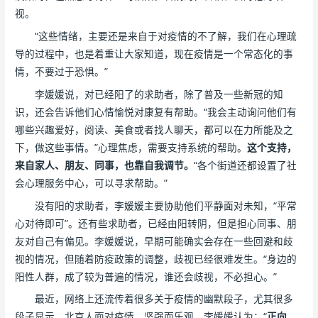
视。
“这些情绪，主要还是来自于对疫情的不了解，我们在心理疏
导的过程中，也是着重让大家知道，现在疫情是一个常态化的事
情，不要过于恐惧。”
李媛媛说，对已经阳了的求助者，除了普及一些新冠的知
识，还会告诉他们心情愉悦对康复有帮助。“我会主动询问他们有
哪些兴趣爱好，阅读、美食或者找人聊天，都可以在力所能及之
下，做这些事情。”心理焦虑，需要支持系统的帮助。
这个支持，
来自家人、朋友、同事，也靠自我调节。
“各个街道还都设置了社
会心理服务中心，可以寻求帮助。”
没有阳的求助者，李媛媛主要协助他们平静面对未知，“平常
心对待即可”。还有些求助者，已经由阳转阴，但是担心同事、朋
友对自己有偏见。李媛媛说，早期可能确实会存在一些回避和歧
视的情况，但随着防疫政策的调整，歧视已经很难发生。“身边的
阳性人群，成了较为普遍的情况，谁还会歧视，不必担心。”
最近，网络上还流传着很多关于疫情的幽默段子，尤其很多
段子显示，北京人面对疫情，坚强而乐观。李媛媛认为：“
正向