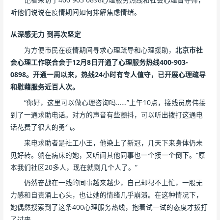
听他们说说在疫情期间如何排解焦虑情绪。
从深感无力 到再次坚定
为方便市民在疫情期间寻求心理疏导和心理援助，
北京市社
会心理工作联合会于12月8日开通了心理服务热线400-903-
0898。开通一周以来，热线24小时有专人值守，已开展心理疏导
和慰藉服务近百人次。
“你好，这里可以做心理咨询吗……”上午10点，接线员房伟接
到了一通求助电话。对方的声音有些颤抖，可以听出拨打这通电
话花费了很大的勇气。
来电求助者是社工小王，他染上了新冠，几天下来身体仍未
见好转。躺在病床的她，又听闻其他同事也一个接一个倒下。“原
本我们社区20多人，现在就剩几个人了。”
仍然奋战在一线的同事越来越少，自己却帮不上忙，一股无
力感和自责涌上心头，也让她的情绪几乎崩溃。在这种情况下，
她偶然搜索到了这条400心理服务热线，抱着试一试的态度才拨打
了过来。