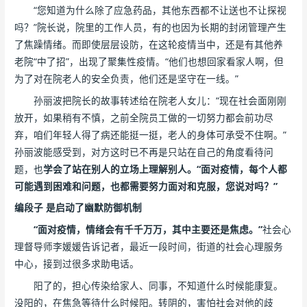
“您知道为什么除了应急药品，其他东西都不让送也不让探视
吗？”院长说，院里的工作人员，有的也因为长期的封闭管理产生
了焦躁情绪。而即使层层设防，在这轮疫情当中，还是有其他养
老院“中了招”，出现了聚集性疫情。“他们也想回家看家人啊，但
为了对在院老人的安全负责，他们还是坚守在一线。”
孙丽波把院长的故事转述给在院老人女儿：“现在社会面刚刚
放开，如果稍有不慎，之前全院员工做的一切努力都会前功尽
弃，咱们年轻人得了病还能挺一挺，老人的身体可承受不住啊。”
孙丽波能感受到，对方这时已不再是只站在自己的角度看待问
题，也
学会了站在别人的立场上理解别人。“面对疫情，每个人都
可能遇到困难和问题，也都需要努力面对和克服，您说对吗？”
编段子 是启动了幽默防御机制
“面对疫情，情绪会有千千万万，其中主要还是焦虑。”
社会心
理督导师李媛媛告诉记者，最近一段时间，街道的社会心理服务
中心，接到过很多求助电话。
阳了的，担心传染给家人、同事，不知道什么时候能康复。
没阳的，在焦急等待什么时候阳。转阴的，害怕社会对他的歧