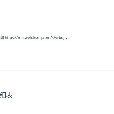
//mp.weixin.qq.com/s/yrbqgy …
细表