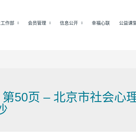
业工作部
会员管理
信息公开
幸福心联
公益课
 第50页 – 北京市社会
沙