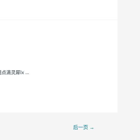
滴灵犀lx …
后一页
→