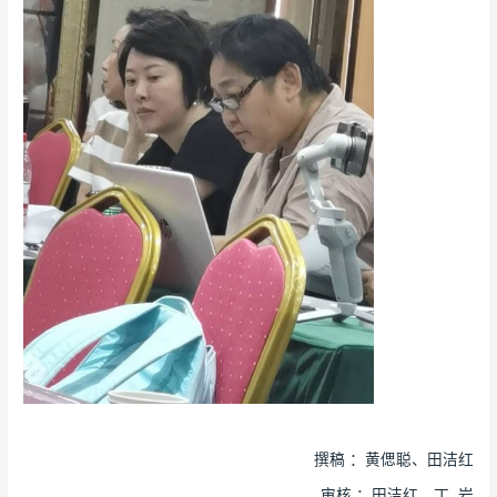
撰稿 ：黄偲聪、田洁红
审核 ：田洁红、丁 岩