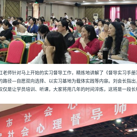
红老师针对马上开始的实习督导工作，精炼地讲解了《督导实习手册
的路径—自愿双向选择、以实习基地为载体实践等内容。刘会长指出
仅仅是让学员培训、听课，大家将用几年的时间淬炼，这将是一段长