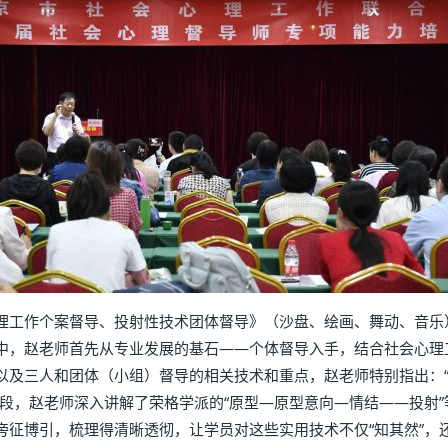
理工作个案督导、投射性技术团体督导》（沙盘、绘画、舞动、音乐
中，赵老师首先从专业发展的基石——个体督导入手，结合社会心理
以及三人和团体（小组）督导的相关技术和重点，赵老师特别指出：
半段，赵老师深入讲解了荣格学派的“原型—原型意向—情结——投射
征博引，梳理得清晰透彻，让学员对这些实用技术不仅“知其然”，还