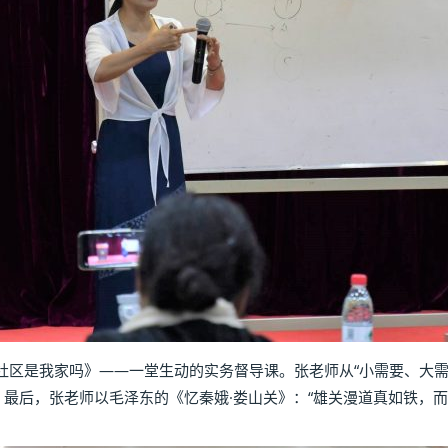
社区是我家吗》——一堂生动的实务督导课。张老师从“小需要、大需
。最后，张老师以毛泽东的《忆秦娥·娄山关》：“雄关漫道真如铁，