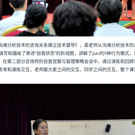
沟通分析技术的咨询关系建立技术督导》，裴老师从沟通分析技术的
场填写和描绘了表述“自我状态”的折线图，讲解了pac的9种行为模式
。在第二部分咨询师的自我觉察与管理策略会谈中，通过演练和回顾
思考和演练交互，老师跟大家之间的交互、同学之间的交互，整个课