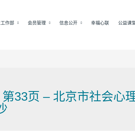
业工作部
会员管理
信息公开
幸福心联
公益课
 第33页 – 北京市社会
沙