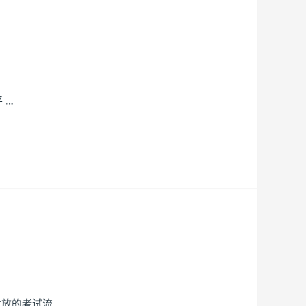
 …
放的考试流 …